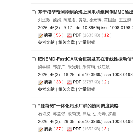
基于模型预测控制的海上风电机组网侧MMC输
刘远致, 魏娟, 陈道君, 黄晟, 徐元璨, 黄国航, 王玉巍
2026, 46(3): 9-17. doi:
10.3969/j.issn.1008-0198.
摘要
(
56
)
PDF
(1633KB) (
12
)
参考文献
|
相关文章
|
计量指标
IENEMD-FastICA联合框架及其在非线性振
魏学瞳, 韩彦广, 朱光明, 朱霄珣, 钱江波
2026, 46(3): 18-25. doi:
10.3969/j.issn.1008-019
摘要
(
38
)
PDF
(3787KB) (
2
)
参考文献
|
相关文章
|
计量指标
“源荷储”一体化污水厂群的协同调度策略
石诗义, 蒋益强, 凌蜀戎, 洪运飞, 周烨, 罗鑫
2026, 46(3): 26-35. doi:
10.3969/j.issn.1008-019
摘要
(
37
)
PDF
(1652KB) (
3
)