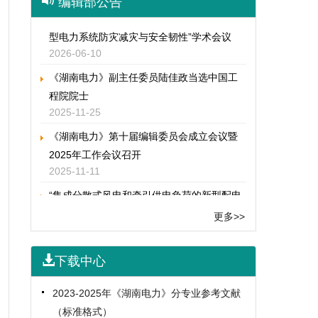
《湖南电力》参加“紫金论电专题论坛——新
编辑部公告
型电力系统防灾减灾与安全韧性”学术会议
2026-06-10
《湖南电力》副主任委员陆佳政当选中国工
程院院士
2025-11-25
《湖南电力》第十届编辑委员会成立会议暨
2025年工作会议召开
2025-11-11
“集成分散式风电和牵引供电负荷的新型配电
系统规划与运行技术” 专题征稿启事
2025-05-06
更多>>
《湖南电力》受邀参加2025《中国电力》春
季学术论坛
下载中心
2025-04-23
2023-2025年《湖南电力》分专业参考文献
《湖南电力》编辑部赴珠海参加第16届智能
（标准格式）
电网学术研讨会