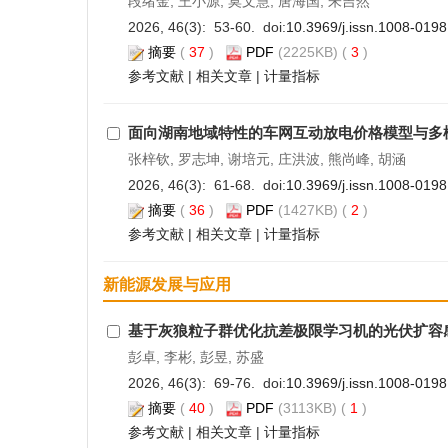
段绪金, 王小源, 莫文慧, 唐海国, 朱吉然
2026, 46(3): 53-60. doi:
10.3969/j.issn.1008-019
摘要
(
37
)
PDF
(2225KB) (
3
)
参考文献
|
相关文章
|
计量指标
面向湖南地域特性的车网互动放电价格模型与多
张梓钦, 罗志坤, 谢培元, 庄洪波, 熊尚峰, 胡涵
2026, 46(3): 61-68. doi:
10.3969/j.issn.1008-019
摘要
(
36
)
PDF
(1427KB) (
2
)
参考文献
|
相关文章
|
计量指标
新能源发展与应用
基于灰狼粒子群优化抗差极限学习机的光伏扩容
彭卓, 李彬, 彭昱, 苏盛
2026, 46(3): 69-76. doi:
10.3969/j.issn.1008-019
摘要
(
40
)
PDF
(3113KB) (
1
)
参考文献
|
相关文章
|
计量指标