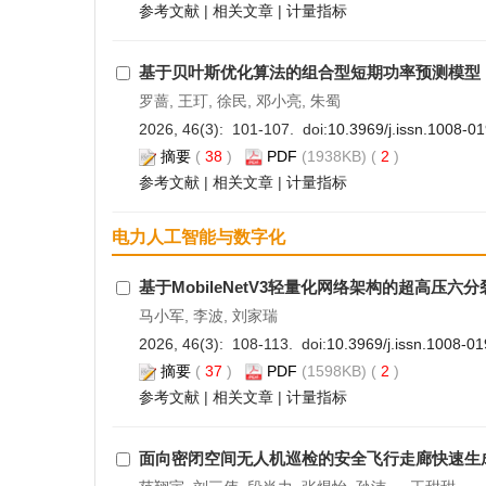
参考文献
|
相关文章
|
计量指标
基于贝叶斯优化算法的组合型短期功率预测模型
罗蔷, 王玎, 徐民, 邓小亮, 朱蜀
2026, 46(3): 101-107. doi:
10.3969/j.issn.1008-0
摘要
(
38
)
PDF
(1938KB) (
2
)
参考文献
|
相关文章
|
计量指标
电力人工智能与数字化
基于MobileNetV3轻量化网络架构的超高压六
马小军, 李波, 刘家瑞
2026, 46(3): 108-113. doi:
10.3969/j.issn.1008-0
摘要
(
37
)
PDF
(1598KB) (
2
)
参考文献
|
相关文章
|
计量指标
面向密闭空间无人机巡检的安全飞行走廊快速生