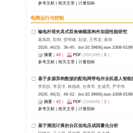
参考文献
|
相关文章
|
计量指标
电网运行与控制
输电杆塔夹具式双角钢截面构件加固性能研究
葛凤凯, 邵帅, 菅明健, 彭波, 王秀龙, 索帅
2026, 46(3): 36-45. doi:
10.3969/j.issn.1008-019
摘要
(
40
)
PDF
(3351KB) (
5
)
参考文献
|
相关文章
|
计量指标
基于多源异构数据的配电网带电作业机器人智能
李世皎, 李昊洋, 林德政, 任青亭, 史成亮, 尹学伟
2026, 46(3): 46-52. doi:
10.3969/j.issn.1008-019
摘要
(
42
)
PDF
(1336KB) (
2
)
参考文献
|
相关文章
|
计量指标
基于潮流计算的台区低电压成因量化分析