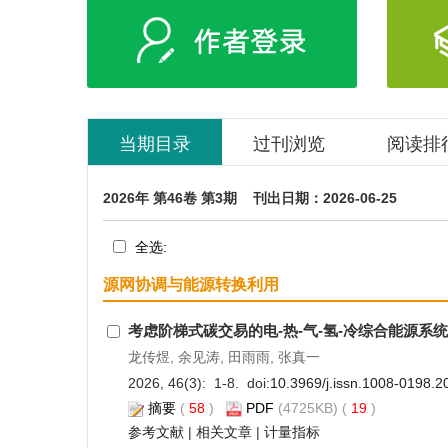
当期目录
过刊浏览
阅读排
2026年 第46卷 第3期 刊出日期：2026-06-25
全
选:
源网协调与能源转换利用
考虑阶梯式碳交易的电-热-气-氢-冷综合能源系
龙传煜, 余见涛, 田雨雨, 张真一
2026, 46(3): 1-8. doi:
10.3969/j.issn.1008-0198.2
摘要
(
58
)
PDF
(4725KB) (
19
)
参考文献
|
相关文章
|
计量指标