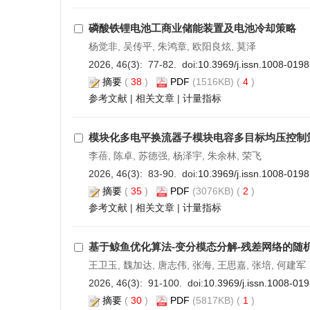
磷酸铁锂电池工商业储能装置及电池冷却策略
杨觉非, 吴传平, 朱鸿章, 欧阳良炫, 莫泽
2026, 46(3): 77-82. doi:
10.3969/j.issn.1008-019
摘要
(
38
)
PDF
(1516KB) (
4
)
参考文献
|
相关文章
|
计量指标
模块化多电平换流器子模块电容多目标均压控制
李蓓, 陈卓, 苏德强, 杨泽宇, 朱余林, 荣飞
2026, 46(3): 83-90. doi:
10.3969/j.issn.1008-019
摘要
(
35
)
PDF
(3076KB) (
2
)
参考文献
|
相关文章
|
计量指标
基于鲸鱼优化算法-变分模态分解-残差网络的随
王卫玉, 魏加达, 唐志伟, 张海, 王思嘉, 张培, 何建军
2026, 46(3): 91-100. doi:
10.3969/j.issn.1008-01
摘要
(
30
)
PDF
(5817KB) (
1
)