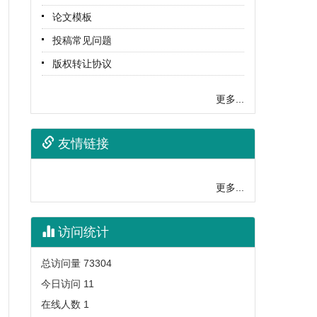
2025-04-18
论文模板
2025《中国电力》春季学术论坛暨青年科学
投稿常见问题
家学术沙龙 ——人工智能在新型电力系统的
版权转让协议
应用
2025-04-10
更多...
《湖南电力》斩获湖南省“双十佳期刊”大奖
2026-06-18
友情链接
湖南省期刊协会第六届第一次会员大会在长
沙召开 选举产生第六届理事会
更多...
2026-06-12
《湖南电力》入选湖南省期刊协会常务理事
单位
访问统计
2026-06-11
总访问量
73304
《湖南电力》参加“紫金论电专题论坛——新
今日访问
11
型电力系统防灾减灾与安全韧性”学术会议
在线人数
1
2026-06-10